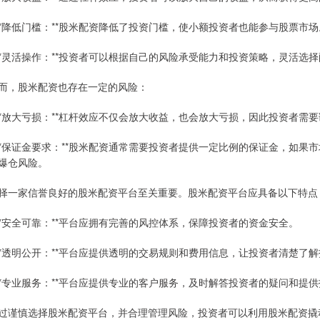
 **降低门槛：**股米配资降低了投资门槛，使小额投资者也能参与股票市场
 **灵活操作：**投资者可以根据自己的风险承受能力和投资策略，灵活选
而，股米配资也存在一定的风险：
 **放大亏损：**杠杆效应不仅会放大收益，也会放大亏损，因此投资者需
 **保证金要求：**股米配资通常需要投资者提供一定比例的保证金，如
爆仓风险。
择一家信誉良好的股米配资平台至关重要。股米配资平台应具备以下特点
 **安全可靠：**平台应拥有完善的风控体系，保障投资者的资金安全。
 **透明公开：**平台应提供透明的交易规则和费用信息，让投资者清楚了
 **专业服务：**平台应提供专业的客户服务，及时解答投资者的疑问和提
过谨慎选择股米配资平台，并合理管理风险，投资者可以利用股米配资撬