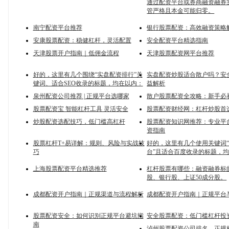
通过配资平台或券商融资融券
管严格且本金可能归零。
南宁配资平台推荐
银行股票配资：高效融资策略
安康股票配资：稳健杠杆，灵活配置
安全配资平台精选指南
天津股票开户指南｜低佣金流程
天津股票配资网平台推荐
好的，这里有几个围绕“实盘配资排行”关
实盘配资炒股适合散户吗？安
键词、适合SEO收录的标题，均在以内：
益解析
泉州配资公司推荐 | 正规平台选哪家
散户股票配资全攻略：新手必
股票配资宝 智能杠杆工具 灵活安全
股票配资财经网：杠杆炒股首
炒股配资选配技巧，低门槛高杠杆
股票配资知识网推荐：专业平
资指南
股票杠杆T+易详解：规则、风险与实战技
好的，这里有几个使用关键词
巧
台”且适合百度收录的标题，
上海股票配资平台精选推荐
杠杆股票有哪些：融资融券标
股、银行股、上证50成分股。
成都配资开户指南｜正规渠道与流程解析
成都配资开户指南｜正规平台
股票配资安全：如何识别正规平台避坑指
安全股票配资：低门槛杠杆投
南
泸州股票配资公司排名，正规