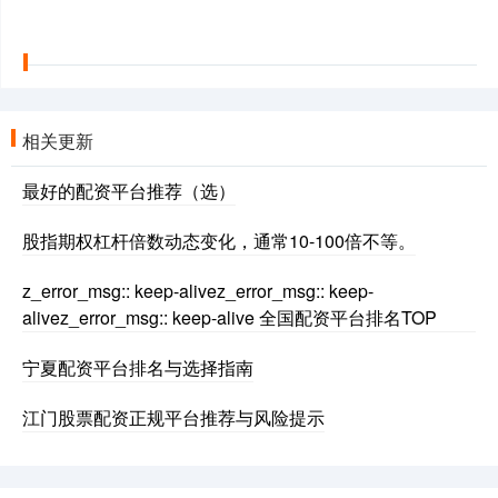
相关更新
最好的配资平台推荐（选）
股指期权杠杆倍数动态变化，通常10-100倍不等。
z_error_msg:: keep-alivez_error_msg:: keep-
alivez_error_msg:: keep-alive 全国配资平台排名TOP
宁夏配资平台排名与选择指南
江门股票配资正规平台推荐与风险提示