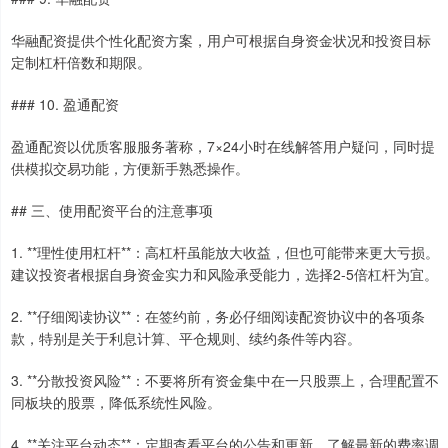
华融配资提供个性化配资方案，用户可根据自身资金状况和投资目标
定制杠杆倍数和期限。
### 10. 盈通配资
盈通配资以优质客服服务著称，7×24小时在线解答用户疑问，同时提
供模拟交易功能，方便新手熟悉操作。
## 三、使用配资平台的注意事项
1. **理性使用杠杆**：高杠杆虽能放大收益，但也可能带来更大亏损。
建议投资者根据自身资金实力和风险承受能力，选择2-5倍杠杆为宜。
2. **仔细阅读协议**：在签约前，务必仔细阅读配资协议中的各项条
款，特别是关于利息计算、平仓规则、续约条件等内容。
3. **分散投资风险**：不要将所有资金集中在一只股票上，合理配置不
同板块的股票，降低系统性风险。
4. **关注平台动态**：定期查看平台的公告和更新，了解最新的费率调