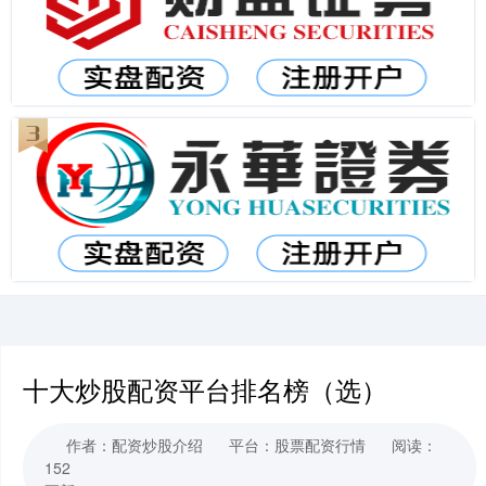
十大炒股配资平台排名榜（选）
作者：配资炒股介绍
平台：股票配资行情
阅读：
152