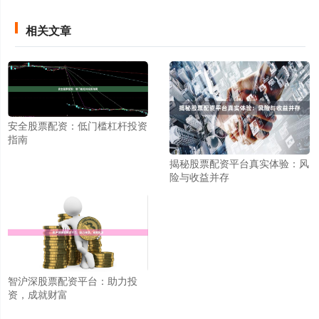
相关文章
安全股票配资：低门槛杠杆投资
指南
揭秘股票配资平台真实体验：风
险与收益并存
智沪深股票配资平台：助力投
资，成就财富