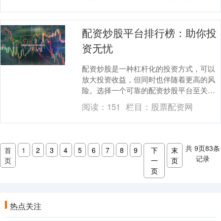
**....
配资炒股平台排行榜：助你投
资无忧
配资炒股是一种杠杆化的投资方式，可以
放大投资收益，但同时也伴随着更高的风
险。选择一个可靠的配资炒股平台至关重
要，它可以帮助你规避风险股票配资股票
阅读：
151
栏目：
股票配资网
配资公司，实现投....
共
9
页
83
条
首
1
2
3
4
5
6
7
8
9
下
末
记录
页
一
页
页
热点关注