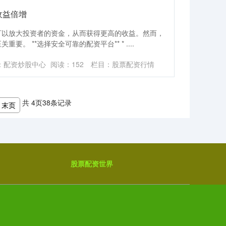
收益倍增
可以放大投资者的资金，从而获得更高的收益。然而，
。 **选择安全可靠的配资平台** * ....
：配资炒股中心
阅读：
152
栏目：
股票配资行情
共
4
页
38
条记录
末页
股票配资世界